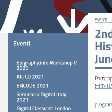
EVENTI
2nd
His
Eventi
Jun
Epigraphy.info Workshop V
2020
AIUCD 2021
Parteci
ENCODE 2021
(
#LT4H
Seminario Digital Italy
2021
progra
Digital Classicist London