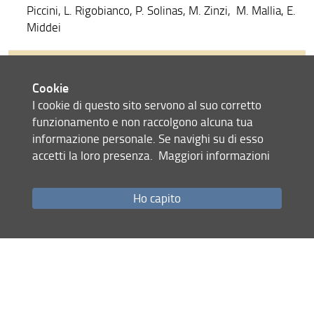
Cisalpine Celtic Literacy 2022
Piccini, L. Rigobianco, P. Solinas, M. Zinzi, M. Mallia, E.
Middei
ICLL 2022
Studi Etruschi 2022
Cookie
Seminario Napoli 2022
I cookie di questo sito servono al suo corretto
funzionamento e non raccolgono alcuna tua
#LT4HALA2022
informazione personale. Se navighi su di esso
CIEGL 2022
accetti la loro presenza.
Maggiori informazioni
LLODREAM2022
Ho capito
Celtic Identities 2022
Connessioni 2022
CLARIN Annual Conference 2022
Seminario Palermo 2022