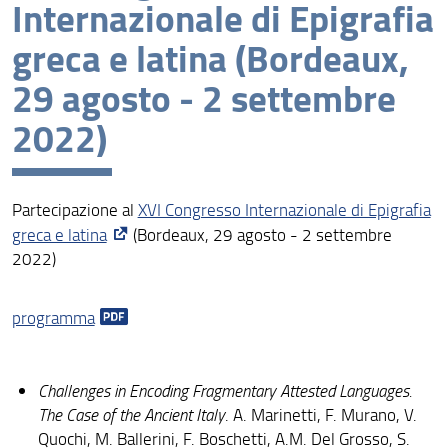
Internazionale di Epigrafia
AIUCD 2021
greca e latina (Bordeaux,
ENCODE 2021
29 agosto - 2 settembre
Seminario Digital Italy 2021
2022)
Digital Classicist London Seminar 2021
Seminario Le lingue dell'Italia antica 2021
Partecipazione al
XVI Congresso Internazionale di Epigrafia
Seminario L'Italia antica 2021
greca e latina
(Bordeaux, 29 agosto - 2 settembre
2022)
Ricostruire lingue: dalle Restsprachen alle endangered
languages 2021
programma
Scrittura epigrafica e sacro in Italia dall’antichità al
medioevo 2021
Laboratorio di epigrafia e lingua etrusche 2022-2024
Challenges in Encoding Fragmentary Attested Languages.
The Case of the Ancient Italy
. A. Marinetti, F. Murano, V.
Seminario L'Italia antica 2022
Quochi, M. Ballerini, F. Boschetti, A.M. Del Grosso, S.