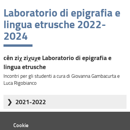
Laboratorio di epigrafia e
Epigraphy.info Workshop V 2020
lingua etrusche 2022-
AIUCD 2021
2024
ENCODE 2021
Seminario Digital Italy 2021
cên ziχ ziχuχe
Laboratorio di epigrafia e
Digital Classicist London Seminar 2021
lingua etrusche
Seminario Le lingue dell'Italia antica 2021
Incontri per gli studenti a cura di Giovanna Gambacurta e
Seminario L'Italia antica 2021
Luca Rigobianco
Ricostruire lingue: dalle Restsprachen alle endangered
languages 2021
2021-2022
Scrittura epigrafica e sacro in Italia dall’antichità al
medioevo 2021
2022-2023
Cookie
Laboratorio di epigrafia e lingua etrusche 2022-2024